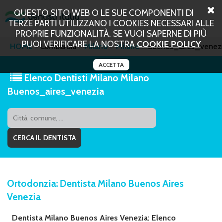
QUESTO SITO WEB O LE SUE COMPONENTI DI
TERZE PARTI UTILIZZANO I COOKIES NECESSARI ALLE
PROPRIE FUNZIONALITÀ. SE VUOI SAPERNE DI PIÙ
PUOI VERIFICARE LA NOSTRA
COOKIE POLICY
HOME
Lombardia
Milano
Milano
Buenos_aires_venez
ACCETTA
Elenco Dentisti Milano Milano
Buenos_aires_venezia
Ortodonzia: Dentista Milano Buenos Aires
Venezia
Dentista Milano Buenos Aires Venezia: Elenco